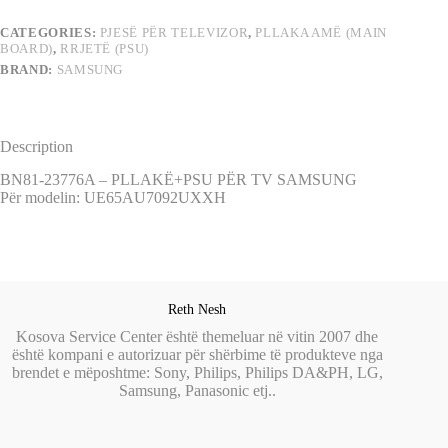
SAMSUNG
quantity
CATEGORIES:
PJESË PËR TELEVIZOR
,
PLLAKA AMË (MAIN
BOARD)
,
RRJETË (PSU)
BRAND:
SAMSUNG
Description
BN81-23776A – PLLAKË+PSU PËR TV SAMSUNG
Për modelin: UE65AU7092UXXH
Reth Nesh
Kosova Service Center është themeluar në vitin 2007 dhe
është kompani e autorizuar për shërbime të produkteve nga
brendet e mëposhtme: Sony, Philips, Philips DA&PH, LG,
Samsung, Panasonic etj..