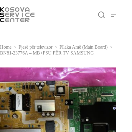
Skip
to
content
Home
Pjesë për televizor
Pllaka Amë (Main Board)
BN81-23776A – MB+PSU PËR TV SAMSUNG